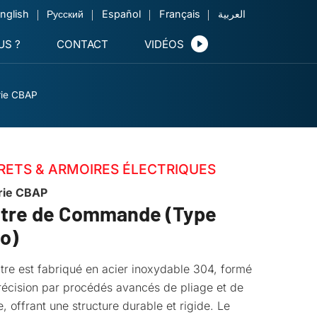
nglish
Русский
Español
Français
العربية
S ?
CONTACT
VIDÉOS
rie CBAP
RETS & ARMOIRES ÉLECTRIQUES
rie CBAP
itre de Commande (Type
o)
tre est fabriqué en acier inoxydable 304, formé
écision par procédés avancés de pliage et de
, offrant une structure durable et rigide. Le