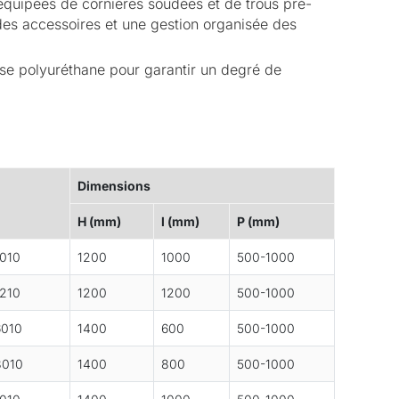
quipées de cornières soudées et de trous pré-
des accessoires et une gestion organisée des
se polyuréthane pour garantir un degré de
Dimensions
H (mm)
l (mm)
P (mm)
010
1200
1000
500-1000
210
1200
1200
500-1000
6010
1400
600
500-1000
8010
1400
800
500-1000