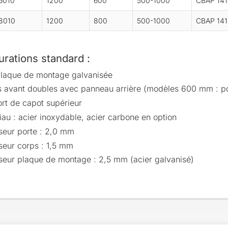
6010
1200
600
500-1000
CBAP 141
8010
1200
800
500-1000
CBAP 141
urations standard :
laque de montage galvanisée
s avant doubles avec panneau arrière (modèles 600 mm : po
rt de capot supérieur
iau : acier inoxydable, acier carbone en option
seur porte : 2,0 mm
seur corps : 1,5 mm
seur plaque de montage : 2,5 mm (acier galvanisé)