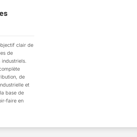
ues
jectif clair de
res de
industriels.
 complète
ibution, de
dustrielle et
 la base de
ir-faire en