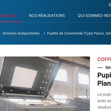
E
RODUITS
NOS RÉALISATIONS
QUI SOMMES-NOU
Armoires Autoportantes
Pupitre de Commande (Type Piano), Sé
COFF
Sé
Pup
Pian
Le pupi
avec pr
soudure