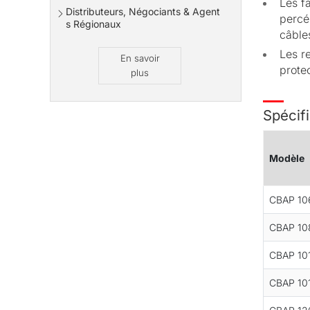
Les f
Distributeurs, Négociants & Agent
percé
s Régionaux
câble
Les r
En savoir
protec
plus
Spécif
Modèle
CBAP 10
CBAP 10
CBAP 10
CBAP 10