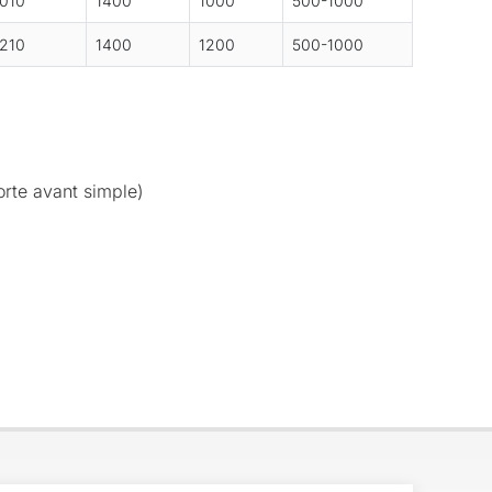
010
1400
1000
500-1000
210
1400
1200
500-1000
rte avant simple)