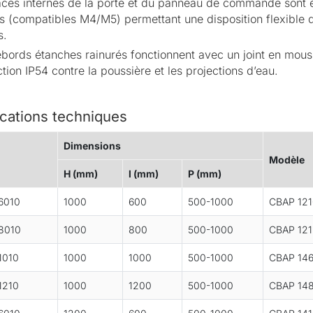
aces internes de la porte et du panneau de commande sont é
s (compatibles M4/M5) permettant une disposition flexible 
s.
ebords étanches rainurés fonctionnent avec un joint en mous
tion IP54 contre la poussière et les projections d’eau.
ications techniques
Dimensions
Modèle
H (mm)
l (mm)
P (mm)
6010
1000
600
500-1000
CBAP 121
8010
1000
800
500-1000
CBAP 121
1010
1000
1000
500-1000
CBAP 14
1210
1000
1200
500-1000
CBAP 14