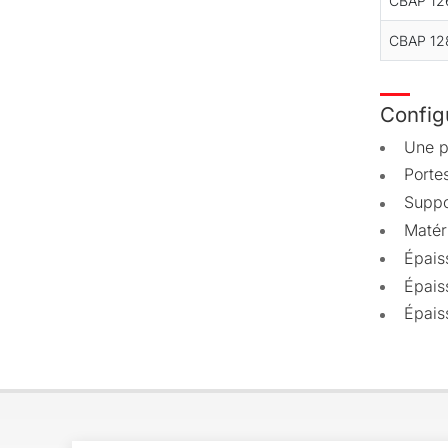
CBAP 12
CBAP 12
Config
Une p
Porte
Suppo
Matér
Épais
Épais
Épais