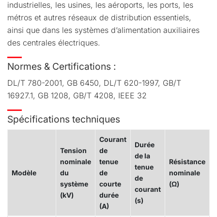
industrielles, les usines, les aéroports, les ports, les
métros et autres réseaux de distribution essentiels,
ainsi que dans les systèmes d’alimentation auxiliaires
des centrales électriques.
Normes & Certifications :
DL/T 780-2001, GB 6450, DL/T 620-1997, GB/T
16927.1, GB 1208, GB/T 4208, IEEE 32
Spécifications techniques
Courant
Durée
Tension
de
de la
nominale
tenue
Résistance
tenue
Modèle
du
de
nominale
de
système
courte
(Ω)
courant
(kV)
durée
(s)
(A)